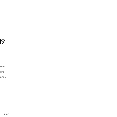
19
erio
son
60 a
of 270