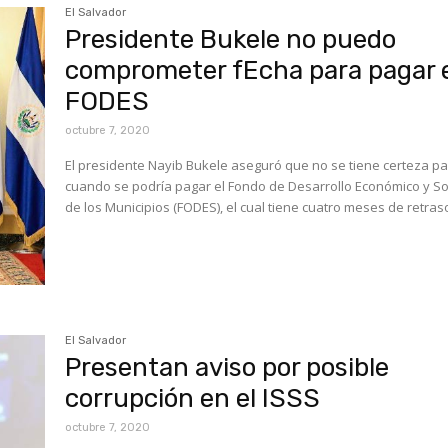
El Salvador
Presidente Bukele no puedo
comprometer fEcha para pagar 
FODES
octubre 7, 2020
El presidente Nayib Bukele aseguró que no se tiene certeza p
cuando se podría pagar el Fondo de Desarrollo Económico y So
El Salvador
Presentan aviso por posible
corrupción en el ISSS
octubre 7, 2020