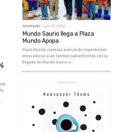
Variedades
julio 31, 2026
Mundo Saurio llega a Plaza
Mundo Apopa
Plaza Mundo continúa acercando experiencias
innovadoras a las familias salvadoreñas con la
llegada de Mundo Saurio a...
5%
- Advertisement -
ente
 la
.