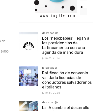
destacad@s
Los “nepobabies” llegan a
o de
las presidencias de
Latinoamérica con una
 9,900
agenda de mano dura
julio 31, 2026
El Salvador
Ratificación de convenio
validaría licencias de
conductores salvadoreños
e italianos
julio 31, 2026
o
destacad@s
La IA cambia el desarrollo