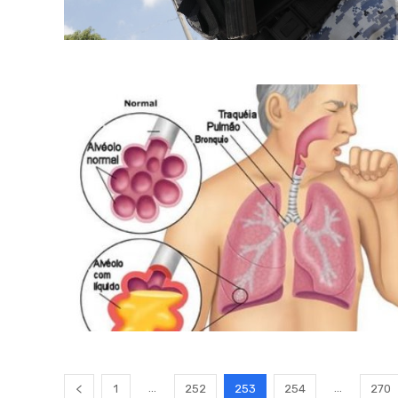
...
...
1
252
253
254
270