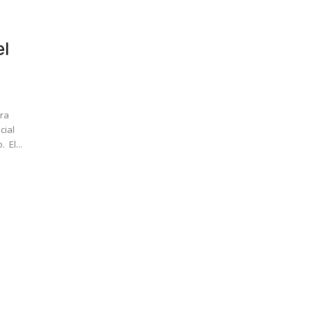
el
ara
cial
de los Municipios (FODES), el cual tiene cuatro meses de retraso. El...