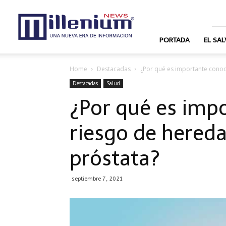
News
Millenium
PORTADA
EL SA
Home
Destacadas
¿Por qué es importante conoc
Destacadas
Salud
¿Por qué es imp
riesgo de hereda
próstata?
septiembre 7, 2021