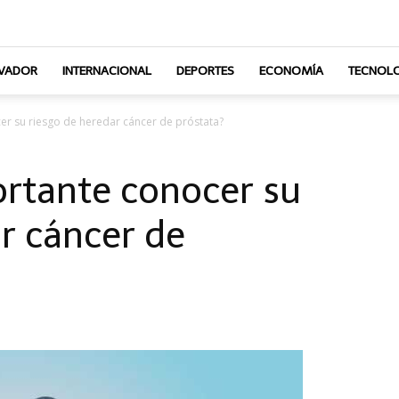
LVADOR
INTERNACIONAL
DEPORTES
ECONOMÍA
TECNOLO
er su riesgo de heredar cáncer de próstata?
ortante conocer su
r cáncer de