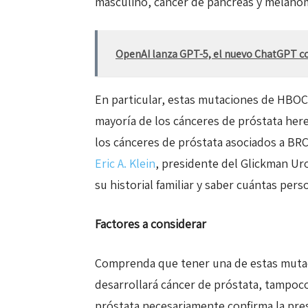
masculino, cáncer de páncreas y melano
OpenAI lanza GPT-5, el nuevo ChatGPT c
En particular, estas mutaciones de HBOC
mayoría de los cánceres de próstata her
los cánceres de próstata asociados a BRC
Eric A. Klein
, presidente del Glickman Ur
su historial familiar y saber cuántas pers
Factores a considerar
Comprenda que tener una de estas mutac
desarrollará cáncer de próstata, tampoc
próstata necesariamente confirma la pre