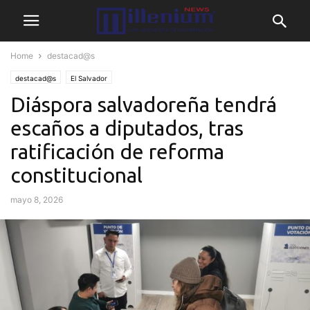
Home
destacad@s
destacad@s
El Salvador
Diáspora salvadoreña tendrá
escaños a diputados, tras
ratificación de reforma
constitucional
mayo 8, 2026