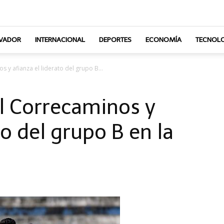
LVADOR
INTERNACIONAL
DEPORTES
ECONOMÍA
TECNOLO
s y afianza el liderato del grupo B...
el Correcaminos y
to del grupo B en la