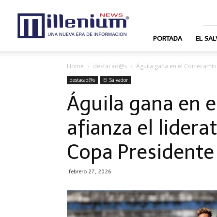
News
Millenium
PORTADA
EL SA
Home
destacad@s
Águila gana en el Correcamino
destacad@s
El Salvador
Águila gana en 
afianza el lidera
Copa Presidente
febrero 27, 2026