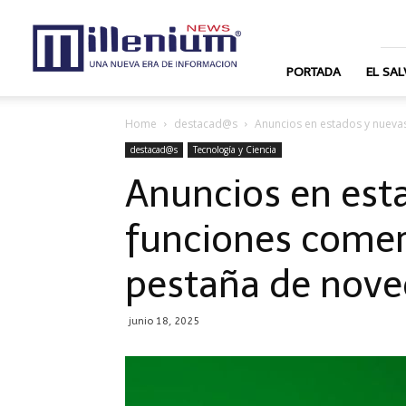
News
Millenium
PORTADA
EL SA
Home
destacad@s
Anuncios en estados y nuevas 
destacad@s
Tecnología y Ciencia
Anuncios en est
funciones comerc
pestaña de nov
junio 18, 2025