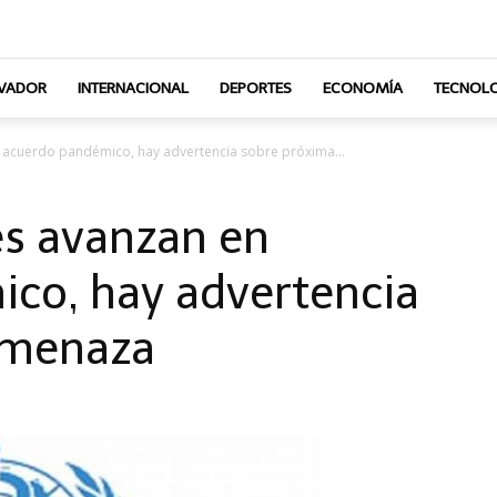
LVADOR
INTERNACIONAL
DEPORTES
ECONOMÍA
TECNOLO
 acuerdo pandémico, hay advertencia sobre próxima...
s avanzan en
co, hay advertencia
amenaza