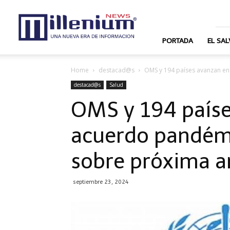
News
Millenium
PORTADA
EL SA
Home
destacad@s
OMS y 194 países avanzan en
destacad@s
Salud
OMS y 194 paíse
acuerdo pandémi
sobre próxima 
septiembre 23, 2024