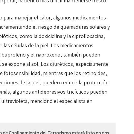
orporal, haciendo más difícil mantenerse fresco.
po para manejar el calor, algunos medicamentos
 incrementando el riesgo de quemaduras solares y
ióticos, como la doxiciclina y la ciprofloxacina,
r las células de la piel. Los medicamentos
l ibuprofeno y el naproxeno, también pueden
l se expone al sol. Los diuréticos, especialmente
e fotosensibilidad, mientras que los retinoides,
fecciones de la piel, pueden reducir la protección
demás, algunos antidepresivos tricíclicos pueden
z ultravioleta, mencionó el especialista en
o de Confinamiento del Terrorismo estará listo en dos