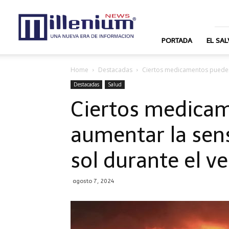
News
Millenium
PORTADA
EL SA
Home
Destacadas
Ciertos medicamentos pueden a
Destacadas
Salud
Ciertos medica
aumentar la sensi
sol durante el v
agosto 7, 2024