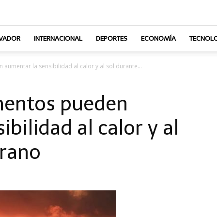
LVADOR
INTERNACIONAL
DEPORTES
ECONOMÍA
TECNOLO
umentar la sensibilidad al calor y al sol durante...
mentos pueden
bilidad al calor y al
erano