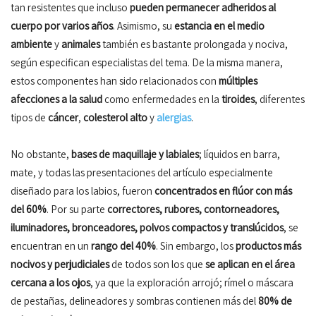
tan resistentes que incluso
pueden permanecer adheridos al
cuerpo por varios años
. Asimismo, su
estancia en el
medio
ambiente
y
animales
también es bastante prolongada y nociva,
según especifican especialistas del tema. De la misma manera,
estos componentes han sido relacionados con
múltiples
afecciones a la salud
como enfermedades en la
tiroides
, diferentes
tipos de
cáncer
,
colesterol
alto
y
alergias
.
No obstante,
bases de maquillaje y labiales
; líquidos en barra,
mate, y todas las presentaciones del artículo especialmente
diseñado para los labios, fueron
concentrados en flúor con más
del 60%
. Por su parte
correctores, rubores, contorneadores,
iluminadores, bronceadores, polvos compactos y translúcidos
, se
encuentran en un
rango del 40%
. Sin embargo, los
productos más
nocivos y perjudiciales
de todos son los que
se aplican en el
área
cercana a los ojos
, ya que la exploración arrojó; rímel o máscara
de pestañas, delineadores y sombras contienen más del
80% de