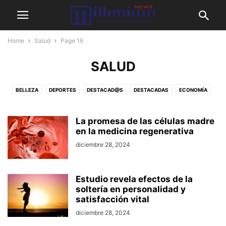
Home
Salud
Page 16
SALUD
BELLEZA
DEPORTES
DESTACAD@S
DESTACADAS
ECONOMÍA
EL SALVADOR
EXCELENCIA EMPRESARIAL
INTERNACIONAL
MUSICA FARÁNDULA CINE
OPINIÓN
SALUD
TECNOLOGÍA Y CIENCIA
La promesa de las células madre
en la medicina regenerativa
VARIEDADES
diciembre 28, 2024
Estudio revela efectos de la
soltería en personalidad y
satisfacción vital
diciembre 28, 2024